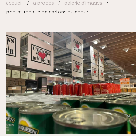
accueil
a propos
galerie d'images
/
/
/
photos récolte de cartons du coeur
Récolte 25 et 26 mars 2022