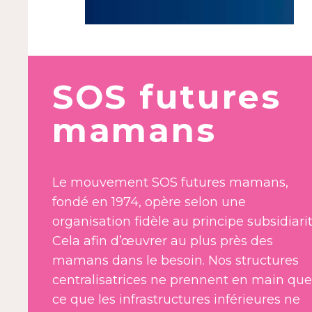
SOS futures
mamans
Le mouvement SOS futures mamans,
fondé en 1974, opère selon une
organisation fidèle au principe subsidiarit
Cela afin d’œuvrer au plus près des
mamans dans le besoin. Nos structures
centralisatrices ne prennent en main que
ce que les infrastructures inférieures ne