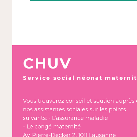
CHUV
Service social néonat materni
Vous trouverez conseil et soutien auprès
nos assistantes sociales sur les points
suivants: - L’assurance maladie
- Le congé maternité
Av. Pierre-Decker 2, 1011 Lausanne