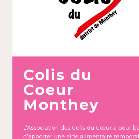
Colis du
Coeur
Monthey
L’Association des Colis du Cœur a pour b
d’apporter une aide alimentaire tempora