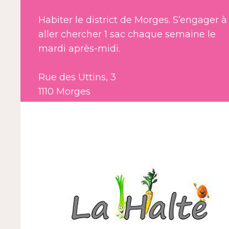
Habiter le district de Morges. S’engager à
aller chercher 1 sac chaque semaine le
mardi après-midi.
Rue des Uttins, 3
1110 Morges