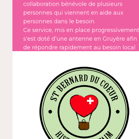
collaboration bénévole de plusieurs
personnes qui viennent en aide aux
personnes dans le besoin.
Ce service, mis en place progressivement
s'est doté d’une antenne en Gruyère afin
de répondre rapidement au besoin local
grâce à la générosité des commerçants q
soutiennent notre initiative.