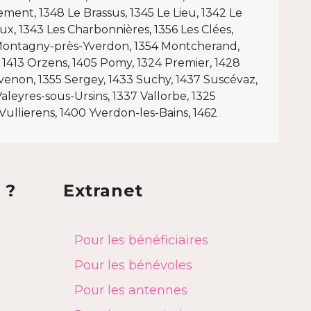
ement, 1348 Le Brassus, 1345 Le Lieu, 1342 Le
oux, 1343 Les Charbonnières, 1356 Les Clées,
C, permis B ou carte d'identité suisse) pour
42 Montagny-près-Yverdon, 1354 Montcherand,
 1413 Orzens, 1405 Pomy, 1324 Premier, 1428
gne.
venon, 1355 Sergey, 1433 Suchy, 1437 Suscévaz,
aleyres-sous-Ursins, 1337 Vallorbe, 1325
 Vullierens, 1400 Yverdon-les-Bains, 1462
n (soit sur une période de 365 jours). Pour
 ?
Extranet
specter un intervalle d'au moins 60 jours entre
chandise, étant donné qu’un minimum de 60 kg
Pour les bénéficiaires
 et nécessite de prendre rendez-vous au
Pour les bénévoles
Pour les antennes