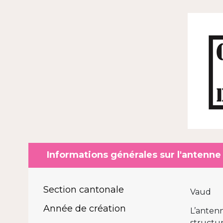
Informations générales sur l'antenne
Section cantonale
Vaud
Année de création
L’anten
structur