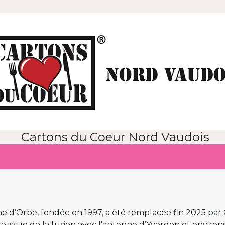
Cartons du Coeur Nord Vaudois
ne d’Orbe, fondée en 1997, a été remplacée fin 2025 pa
e issue de la fusion avec l’antenne d’Yverdon et environs,