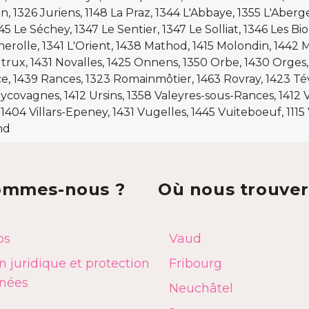
, 1326 Juriens, 1148 La Praz, 1344 L'Abbaye, 1355 L'Aberg
45 Le Séchey, 1347 Le Sentier, 1347 Le Solliat, 1346 Les Bi
mpératif de présenter une pièce d'identité valide (permis 
nerolle, 1341 L'Orient, 1438 Mathod, 1415 Molondin, 14
embre de la famille, ainsi qu'une copie du bail à loyer.
rux, 1431 Novalles, 1425 Onnens, 1350 Orbe, 1430 Orges,
ormations seront communiquées lors de la demande en li
, 1439 Rances, 1323 Romainmôtier, 1463 Rovray, 1423 Té
ycovagnes, 1412 Ursins, 1358 Valeyres-sous-Rances, 1412 V
 1404 Villars-Epeney, 1431 Vugelles, 1445 Vuiteboeuf, 1115
nd
beneficiaires.cartons-du-coeur.swiss
énéficiaire peut recevoir des prestations trois fois par a
ommes-nous ?
Où nous trouver
 est nécessaire de présenter une pièce d'identité et de re
istribution.
impératif de prévoir un véhicule pour récupérer la mar
os
Vaud
e transporté. Le retrait s’effectue uniquement au dépôt
 juridique et protection
Fribourg
e.
nées
Neuchâtel