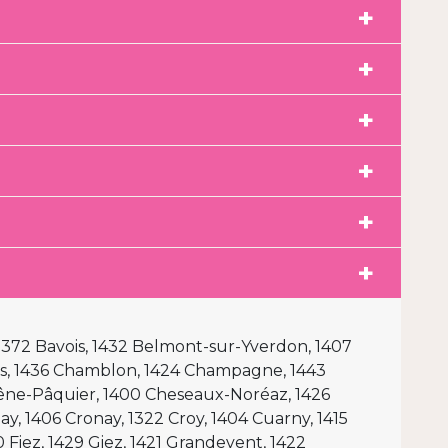
aire en ligne; aucun contact téléphonique
rtons-du-coeur
FQ
 1372 Bavois, 1432 Belmont-sur-Yverdon, 1407
res, 1436 Chamblon, 1424 Champagne, 1443
êne-Pâquier, 1400 Cheseaux-Noréaz, 1426
ay, 1406 Cronay, 1322 Croy, 1404 Cuarny, 1415
 Fiez, 1429 Giez, 1421 Grandevent, 1422