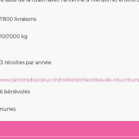
1'800 livraisons
 100'000 kg
3 récoltes par année
/www.cartonsducoeur.ch/collecter/recoltes-de-nourritur
 6 bénévoles
munes