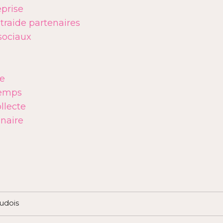
eprise
raide partenaires
sociaux
de
temps
llecte
naire
udois