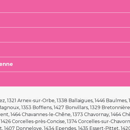
andes doivent être effectuées en remplissant un formul
sible.
/www.cartons-du-coeur.swiss
/www.facebook.com/cartons.du.coeur.romandie
du cœur, BCV Orbe
CH 37 00767 000S 5013 2396
/www.instagram.com/cartons_du_coeur_orbe
/www.linkedin.com/company/fédération-vaudoise-des-ca
tenne
/www.youtube.com/channel/UCp5VD4FjbrrJajWUYAUGi
e Grange Saint-Martin 5
be
ez, 1321 Arnex-sur-Orbe, 1338 Ballaigues, 1446 Baulmes,
/maps.app.goo.gl/4HF2VA2weHDGhYAa6
agnoux, 1353 Bofflens, 1427 Bonvillars, 1329 Bretonniè
nt, 1464 Chavannes-le-Chêne, 1373 Chavornay, 1464 Ch
i de 16h30 à 18h30
 1426 Corcelles-près-Concise, 1374 Corcelles-sur-Chavorn
 1407 Donneloye, 1434 Ependes, 1435 Essert-Pittet, 1420