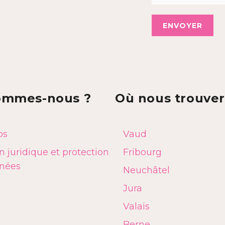
ENVOYER
ommes-nous ?
Où nous trouver
os
Vaud
 juridique et protection
Fribourg
nées
Neuchâtel
Jura
Valais
Berne