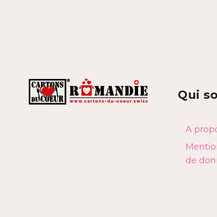
Qui s
A prop
Mention
de don