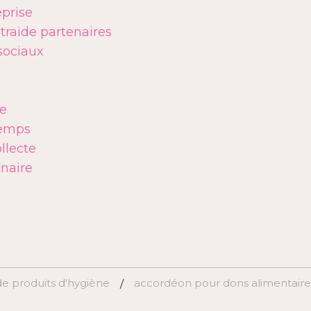
eprise
raide partenaires
sociaux
de
temps
llecte
naire
de produits d'hygiène
accordéon pour dons alimentaires
/